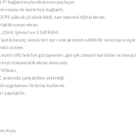
Fi bağlantısıyla ekranınızı paylaşın.
rsiyonu ile kesintisiz bağlantı.
FPS yüksek çözünürlüklü, tam lamineli dijital ekran.
laklık sunan ekran.
,2GHz işlemci ve 2 GB RAM.
stik basınç sensörleri ayrı olarak temin edilebilir ve kolayca eşleşt
ıklı sistem.
 kontrollü telefon görüşmeleri, gerçek zamanlı haritalar ve mesaj b
 hızlı dokunmatik ekran deneyimi.
tifikası.
 arasında çalışabilme yeteneği.
d uygulaması ile kolay kullanım.
i yapılabilir.
ntı Kolu