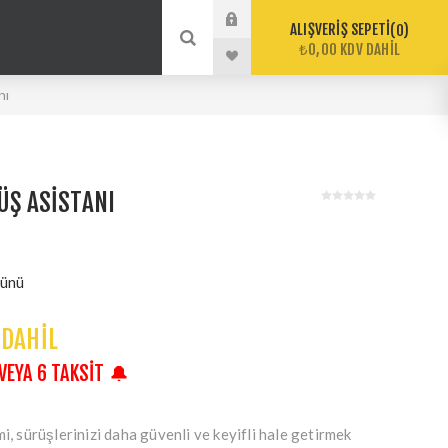
ALIŞVERIŞ SEPETI
0
₺0,00 KDV DAHIL
nı
ÜŞ ASISTANI
günü
 DAHIL
 VEYA 6 TAKSIT 🔔
i, sürüşlerinizi daha güvenli ve keyifli hale getirmek