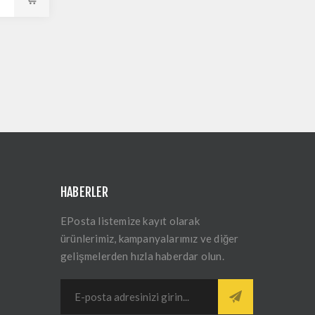
HABERLER
EPosta listemize kayıt olarak
ürünlerimiz, kampanyalarımız ve diğer
gelişmelerden hızla haberdar olun.