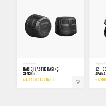
HARICI LASTIK BASINÇ
12 - 
SENSÖRÜ
APARA
₺4.345,00 KDV DAHIL
₺2.299