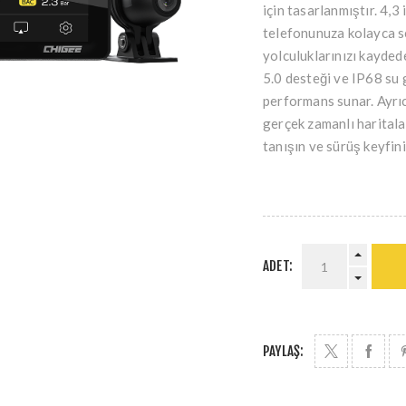
için tasarlanmıştır. 4,3
telefonunuza kolayca s
yolculuklarınızı kayded
5.0 desteği ve IP68 su g
performans sunar. Ayrıc
gerçek zamanlı haritalar
tanışın ve sürüş keyfiniz
ADET:
PAYLAŞ: