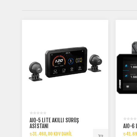
AIO-5 LITE AKILLI SÜRÜŞ
ASISTANI
AIO-6 
₺31.460,00 KDV DAHIL
₺41.69