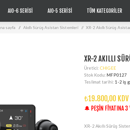
AIO-6 SERISI
AIO-5 SERISI
TÜM KATEGORILER
na sayfa
/
Akıllı Sürüş Asistan Sistemleri
/
XR-2 Akıllı Sürüş Asista
XR-2 AKILLI SÜR
Üretici:
CHIGEE
Stok Kodu:
MFP0127
Teslimat tarihi:
1-2 iş 
₺19.800,00 KDV
🔔 PEŞIN FIYATINA 3
XR-2 Akıllı Sürüş Sistem