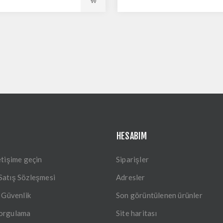
HESABIM
etişime geçin
Siparişler
Satış Sözleşmesi
Adresler
e Güvenlik
Son görüntülenen ürünler
Sorgulama
Site haritası