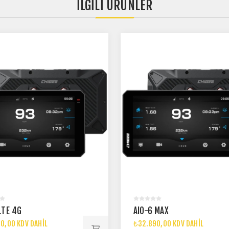
İLGILI ÜRÜNLER
LTE 4G
AIO-6 MAX
0,00 KDV DAHIL
₺32.890,00 KDV DAHIL