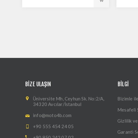
BIZE ULAŞIN
BILGI
Üniversite Mh, Ceyhun Sk. No:2/A,
Bizimle il
34320 Avcılar/İstanbul
Mesafeli 
info@moto4b.com
Gizlilik v
+90 555 454 24 05
Garanti 
+90 850 242 07 02