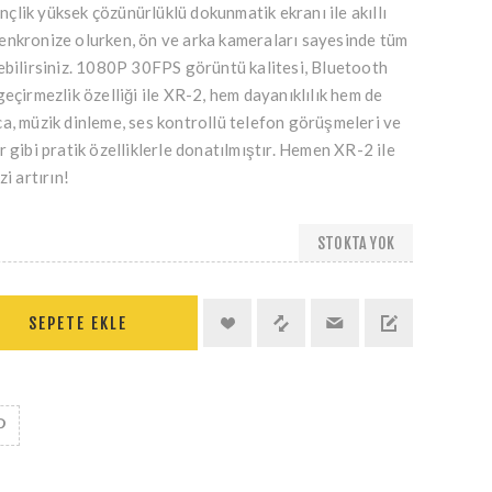
 inçlik yüksek çözünürlüklü dokunmatik ekranı ile akıllı
enkronize olurken, ön ve arka kameraları sayesinde tüm
ebilirsiniz. 1080P 30FPS görüntü kalitesi, Bluetooth
eçirmezlik özelliği ile XR-2, hem dayanıklılık hem de
a, müzik dinleme, ses kontrollü telefon görüşmeleri ve
 gibi pratik özelliklerle donatılmıştır. Hemen XR-2 ile
i artırın!
STOKTA YOK
SEPETE EKLE