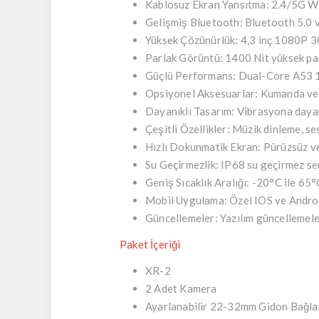
Kablosuz Ekran Yansıtma:
2.4/5G Wi-
Gelişmiş Bluetooth:
Bluetooth 5.0 ve
Yüksek Çözünürlük:
4,3 inç 1080P 30
Parlak Görüntü:
1400 Nit yüksek par
Güçlü Performans:
Dual-Core A53 1
Opsiyonel Aksesuarlar:
Kumanda ve la
Dayanıklı Tasarım:
Vibrasyona dayan
Çeşitli Özellikler:
Müzik dinleme, ses
Hızlı Dokunmatik Ekran:
Pürüzsüz ve
Su Geçirmezlik:
IP68 su geçirmez ser
Geniş Sıcaklık Aralığı:
-20°C ile 65°C
Mobil Uygulama:
Özel IOS ve Androi
Güncellemeler:
Yazılım güncellemeler
Paket İçeriği
XR-2
2 Adet Kamera
Ayarlanabilir 22-32mm Gidon Bağla