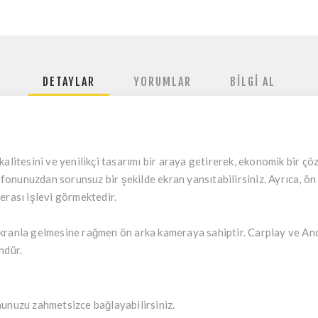
DETAYLAR
YORUMLAR
BILGI AL
alitesini ve yenilikçi tasarımı bir araya getirerek, ekonomik bir çö
lefonunuzdan sorunsuz bir şekilde ekran yansıtabilirsiniz. Ayrıca, 
erası işlevi görmektedir.
kranla gelmesine rağmen ön arka kameraya sahiptir. Carplay ve Andr
ndür.
nunuzu zahmetsizce bağlayabilirsiniz.